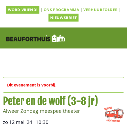
Ga
WORD VRIEND!
|
ONS PROGRAMMA
|
VERHUURFOLDER
|
naar
inhoud
NIEUWSBRIEF
Dit evenement is voorbij.
Peter en de wolf (3-8 jr)
Alweer Zondag meespeeltheater
zo 12 mei '24
10:30
,
–