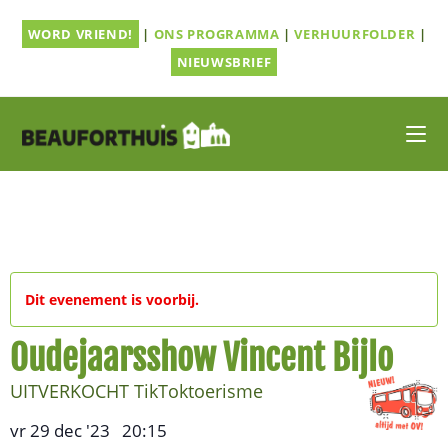
Ga
WORD VRIEND!
|
ONS PROGRAMMA
|
VERHUURFOLDER
|
naar
inhoud
NIEUWSBRIEF
Dit evenement is voorbij.
Oudejaarsshow Vincent Bijlo
UITVERKOCHT TikToktoerisme
vr 29 dec '23
20:15
,
–