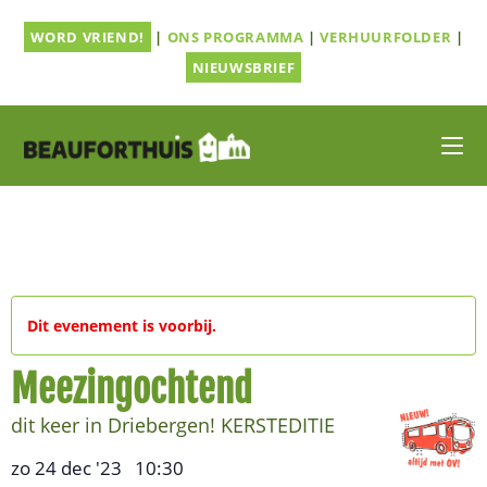
Ga
WORD VRIEND!
|
ONS PROGRAMMA
|
VERHUURFOLDER
|
naar
inhoud
NIEUWSBRIEF
Dit evenement is voorbij.
Meezingochtend
dit keer in Driebergen! KERSTEDITIE
zo 24 dec '23
10:30
,
–