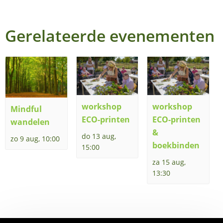
Gerelateerde evenementen
workshop
workshop
Mindful
ECO-printen
ECO-printen
wandelen
&
do 13 aug,
zo 9 aug, 10:00
boekbinden
15:00
za 15 aug,
13:30