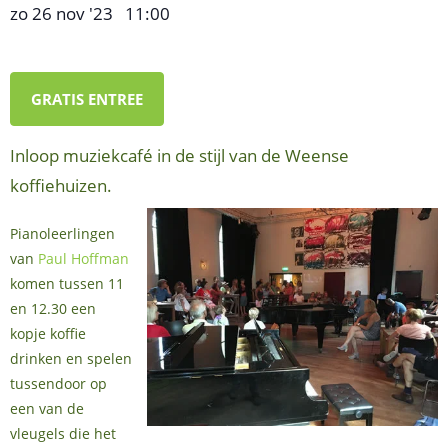
zo 26 nov '23
11:00
,
–
GRATIS ENTREE
Inloop muziekcafé in de stijl van de Weense
koffiehuizen.
Pianoleerlingen
van
Paul Hoffman
komen tussen 11
en 12.30 een
kopje koffie
drinken en spelen
tussendoor op
een van de
vleugels die het