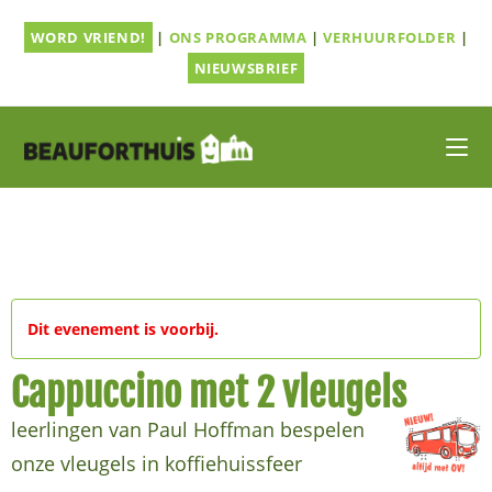
Ga
WORD VRIEND!
|
ONS PROGRAMMA
|
VERHUURFOLDER
|
naar
inhoud
NIEUWSBRIEF
Dit evenement is voorbij.
Cappuccino met 2 vleugels
leerlingen van Paul Hoffman bespelen
onze vleugels in koffiehuissfeer