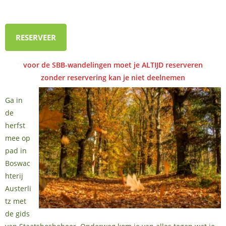
RESERVEER
voor de SBB-wandelingen moet je ALTIJD reserveren
zonder reservering kan je niet deelnemen
Ga in
de
herfst
mee op
pad in
Boswac
hterij
Austerli
tz met
de gids