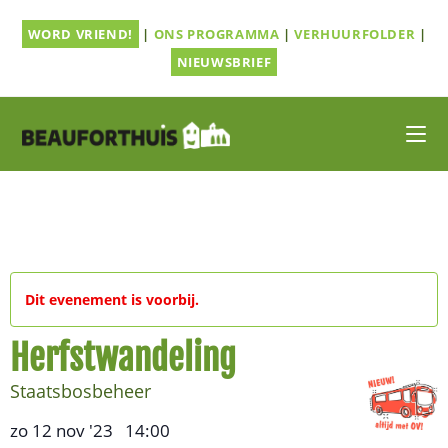
Ga
WORD VRIEND!
|
ONS PROGRAMMA
|
VERHUURFOLDER
|
naar
inhoud
NIEUWSBRIEF
Dit evenement is voorbij.
Herfstwandeling
Staatsbosbeheer
zo 12 nov '23
14:00
,
–