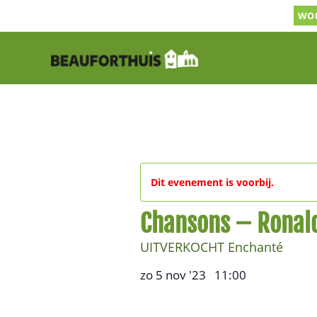
Ga
WOR
naar
inhoud
Dit evenement is voorbij.
Chansons – Ronal
UITVERKOCHT Enchanté
zo 5 nov '23
11:00
,
–