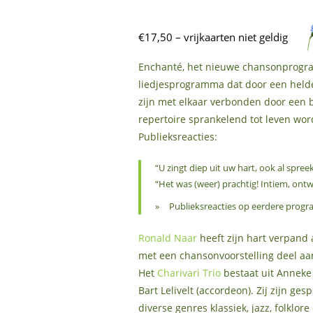
€17,50 – vrijkaarten niet geldig
Enchanté, het nieuwe chansonprogra
liedjesprogramma dat door een helder
zijn met elkaar verbonden door een b
repertoire sprankelend tot leven wo
Publieksreacties:
“U zingt diep uit uw hart, ook al spreek
“Het was (weer) prachtig! Intiem, ont
Publieksreacties op eerdere prog
Ronald Naar
heeft zijn hart verpand
met een chansonvoorstelling deel aan
Het
Charivari Trio
bestaat uit Anneke 
Bart Lelivelt (accordeon). Zij zijn ge
diverse genres klassiek, jazz, folklo