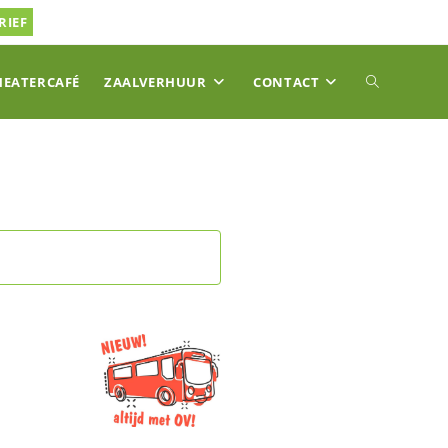
RIEF
TOGGLE
HEATERCAFÉ
ZAALVERHUUR
CONTACT
SITE
ZOEKEN