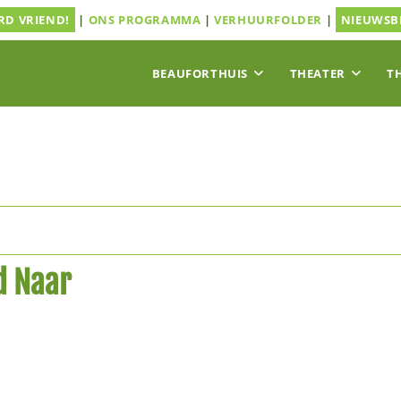
D VRIEND!
|
ONS PROGRAMMA
|
VERHUURFOLDER
|
NIEUWSB
BEAUFORTHUIS
THEATER
T
d Naar