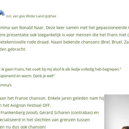
incl. een glas Wilder Land (ijs)thee
mma van Ronald Naar. Deze keer samen met het gepassioneerde Ch
e presentatie ook toegankelijk is voor mensen die het Frans niet (
etekenisvolle rode draad. Naast bekende chansons (Brel, Bruel, Za
rden gebracht.
 ik geen Frans, het voelt bij mij alsof ik elk liedje volledig heb begrepen.”
wapenend en warm. Dank je wel!”
ramma’s
 aan het Franse chanson. Enkele jaren geleden nam hij
 het Avignon Festival OFF.
Frankenberg (viool), Gerard Schoren (contrabas) en
specialiseerd in het slechten van grenzen tussen
re en nu dus ook chanson!