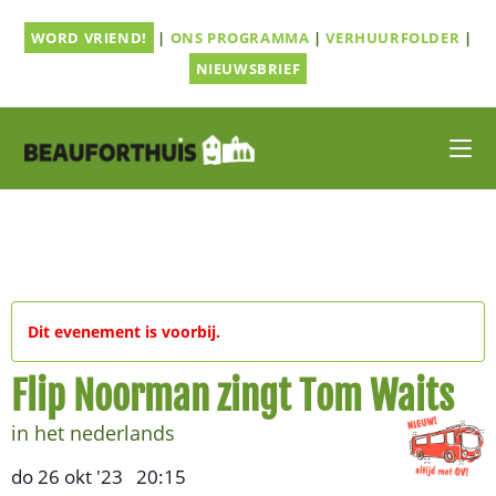
Ga
WORD VRIEND!
|
ONS PROGRAMMA
|
VERHUURFOLDER
|
naar
inhoud
NIEUWSBRIEF
Dit evenement is voorbij.
Flip Noorman zingt Tom Waits
in het nederlands
do 26 okt '23
20:15
,
–