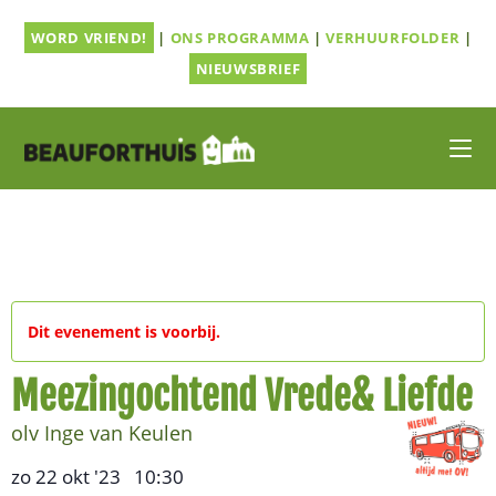
Ga
WORD VRIEND!
|
ONS PROGRAMMA
|
VERHUURFOLDER
|
naar
inhoud
NIEUWSBRIEF
Dit evenement is voorbij.
Meezingochtend Vrede& Liefde
olv Inge van Keulen
zo 22 okt '23
10:30
,
–