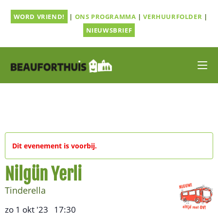
Ga
WORD VRIEND!
|
ONS PROGRAMMA
|
VERHUURFOLDER
|
naar
inhoud
NIEUWSBRIEF
Dit evenement is voorbij.
Nilgün Yerli
Tinderella
zo 1 okt '23
17:30
,
–