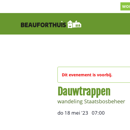
Ga
WOR
naar
inhoud
Dit evenement is voorbij.
Dauwtrappen
wandeling Staatsbosbeheer
do 18 mei '23
07:00
,
–