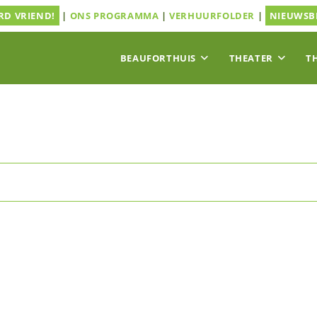
D VRIEND!
|
ONS PROGRAMMA
|
VERHUURFOLDER
|
NIEUWSB
BEAUFORTHUIS
THEATER
T