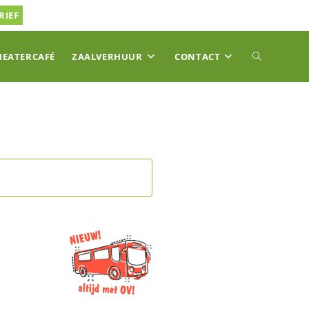
RIEF
TOGGLE
HEATERCAFÉ
ZAALVERHUUR
CONTACT
SITE
ZOEKEN