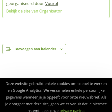
Vuurol
Bekijk de site van Organisator
Toevoegen aan kalender
Deze website gebruikt enkele cookies om soepel te werken
en Google Analytics. We verzamelen enkele persoonlijke
gegevens wanneer je je opgeeft voor onze nieuwsbrief. Als
je doorgaat met deze site, gaan we er vanuit dat je hiermee
instemt. Lees onze
privacy pagina
.