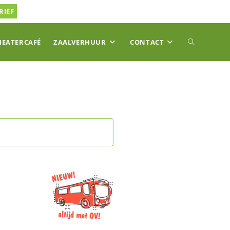
RIEF
TOGGLE
HEATERCAFÉ
ZAALVERHUUR
CONTACT
SITE
ZOEKEN