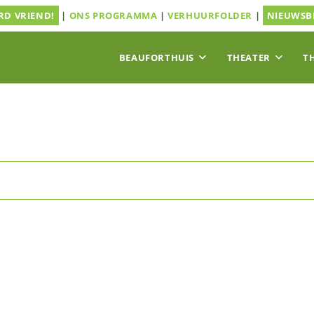
D VRIEND!
|
ONS PROGRAMMA
|
VERHUURFOLDER
|
NIEUWSB
BEAUFORTHUIS
THEATER
T