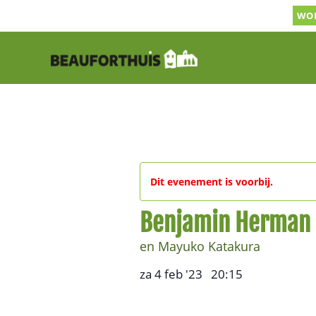
Ga
WOR
naar
inhoud
Dit evenement is voorbij.
Benjamin Herman
en Mayuko Katakura
za 4 feb '23
20:15
,
–