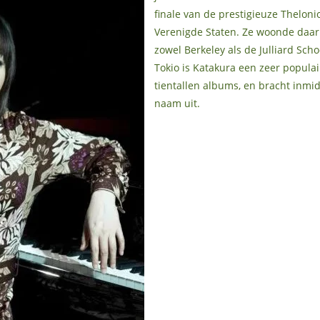
finale van de prestigieuze Thelon
Verenigde Staten. Ze woonde daar 
zowel Berkeley als de Julliard Scho
Tokio is Katakura een zeer populair
tientallen albums, en bracht inmi
naam uit.