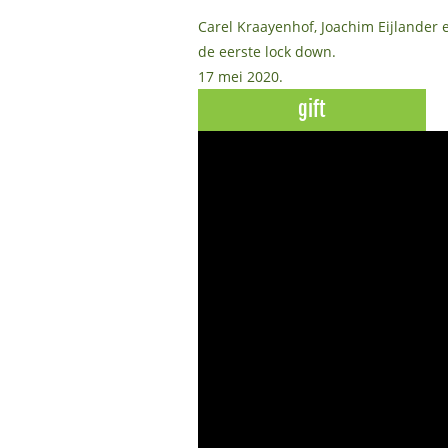
Carel Kraayenhof, Joachim Eijlander
de eerste lock down.
17 mei 2020.
gift