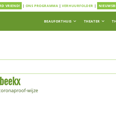
D VRIEND!
|
ONS PROGRAMMA
|
VERHUURFOLDER
|
NIEUWSB
BEAUFORTHUIS
THEATER
T
rbeekx
coronaproof-wijze