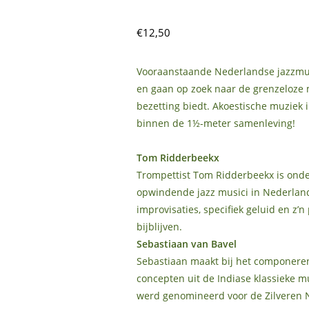
€12,50
Vooraanstaande Nederlandse jazzmus
en gaan op zoek naar de grenzeloze 
bezetting biedt. Akoestische muziek i
binnen de 1½-meter samenleving!
Tom Ridderbeekx
Trompettist Tom Ridderbeekx is onde
opwindende jazz musici in Nederland
improvisaties, specifiek geluid en z’
bijblijven.
Sebastiaan van Bavel
Sebastiaan maakt bij het componeren
concepten uit de Indiase klassieke mu
werd genomineerd voor de Zilveren 