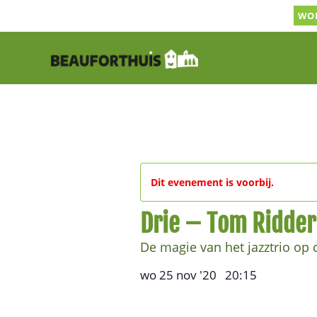
Ga
WOR
naar
inhoud
Dit evenement is voorbij.
Drie – Tom Ridde
De magie van het jazztrio op 
wo 25 nov '20
20:15
,
–