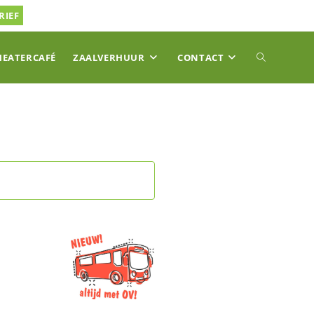
RIEF
TOGGLE
HEATERCAFÉ
ZAALVERHUUR
CONTACT
SITE
ZOEKEN