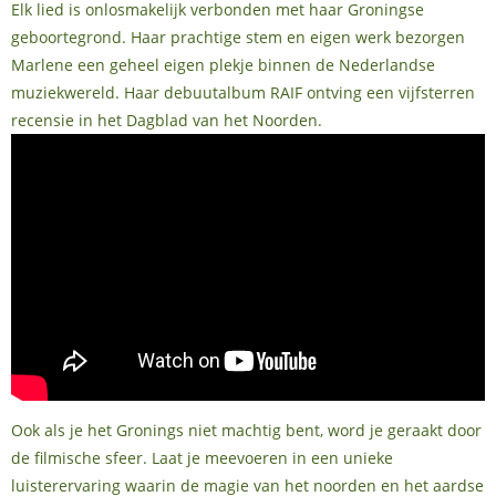
Elk lied is onlosmakelijk verbonden met haar Groningse
geboortegrond. Haar prachtige stem en eigen werk bezorgen
Marlene een geheel eigen plekje binnen de Nederlandse
muziekwereld. Haar debuutalbum RAIF ontving een vijfsterren
recensie in het Dagblad van het Noorden.
Ook als je het Gronings niet machtig bent, word je geraakt door
de filmische sfeer. Laat je meevoeren in een unieke
luisterervaring waarin de magie van het noorden en het aardse