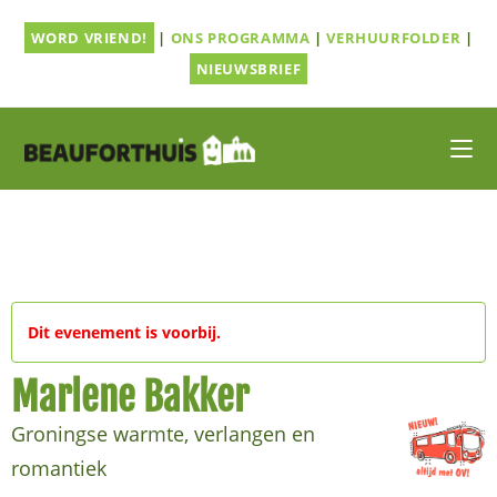
Ga
WORD VRIEND!
|
ONS PROGRAMMA
|
VERHUURFOLDER
|
naar
inhoud
NIEUWSBRIEF
Dit evenement is voorbij.
Marlene Bakker
Groningse warmte, verlangen en
romantiek