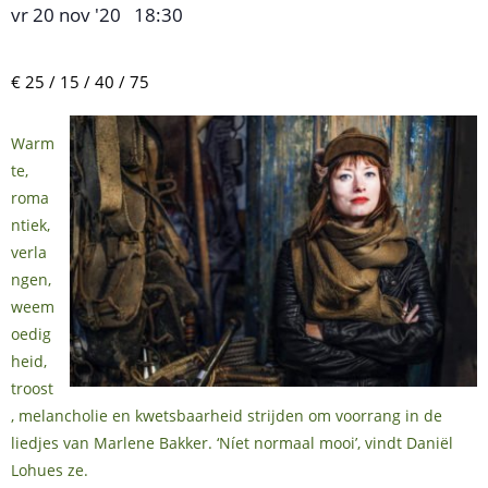
vr 20 nov '20
18:30
,
–
€ 25 / 15 / 40 / 75
Warm
te,
roma
ntiek,
verla
ngen,
weem
oedig
heid,
troost
, melancholie en kwetsbaarheid strijden om voorrang in de
liedjes van Marlene Bakker. ‘Níet normaal mooi’, vindt Daniël
Lohues ze.