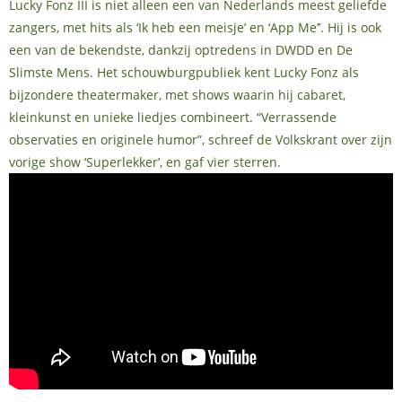
Lucky Fonz III is niet alleen een van Nederlands meest geliefde
zangers, met hits als ‘Ik heb een meisje’ en ‘App Me’’. Hij is ook
een van de bekendste, dankzij optredens in DWDD en De
Slimste Mens. Het schouwburgpubliek kent Lucky Fonz als
bijzondere theatermaker, met shows waarin hij cabaret,
kleinkunst en unieke liedjes combineert. “Verrassende
observaties en originele humor”, schreef de Volkskrant over zijn
vorige show ‘Superlekker’, en gaf vier sterren.