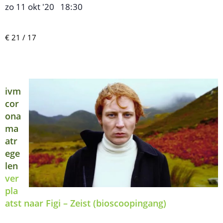
zo 11 okt '20
18:30
,
–
€ 21 / 17
ivm
cor
ona
ma
atr
ege
len
ver
pla
atst naar Figi – Zeist (bioscoopingang)