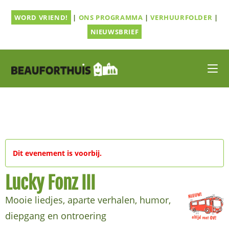
Ga
WORD VRIEND!
|
ONS PROGRAMMA
|
VERHUURFOLDER
|
naar
inhoud
NIEUWSBRIEF
Dit evenement is voorbij.
Lucky Fonz III
Mooie liedjes, aparte verhalen, humor,
diepgang en ontroering