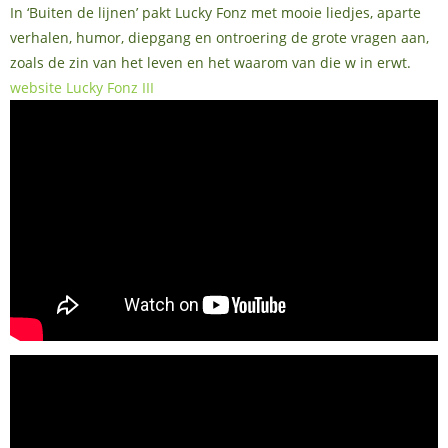
In ‘Buiten de lijnen’ pakt Lucky Fonz met mooie liedjes, aparte
verhalen, humor, diepgang en ontroering de grote vragen aan,
zoals de zin van het leven en het waarom van die w in erwt.
website Lucky Fonz III