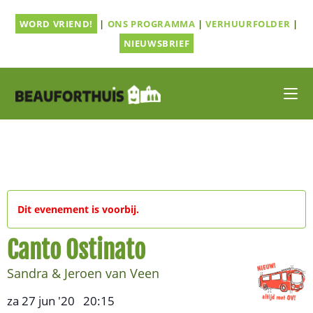
Ga
WORD VRIEND!
|
ONS PROGRAMMA
|
VERHUURFOLDER
|
naar
inhoud
NIEUWSBRIEF
Dit evenement is voorbij.
Canto Ostinato
Sandra & Jeroen van Veen
za 27 jun '20
20:15
,
–