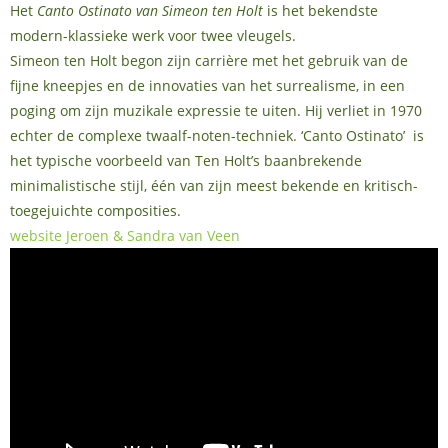
Het
Canto Ostinato van Simeon ten Holt
is het bekendste
modern-klassieke werk voor twee vleugels.
Simeon ten Holt begon zijn carrière met het gebruik van de
fijne kneepjes en de innovaties van het surrealisme, in een
poging om zijn muzikale expressie te uiten. Hij verliet in 1970
echter de complexe twaalf-noten-techniek. ‘Canto Ostinato’ is
het typische voorbeeld van Ten Holt’s baanbrekende
minimalistische stijl, één van zijn meest bekende en kritisch-
toegejuichte composities.
website Jeroen & Sandra van Veen