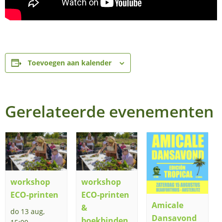
Toevoegen aan kalender
Gerelateerde evenementen
workshop
workshop
ECO-printen
ECO-printen
Amicale
&
do 13 aug,
Dansavond
boekbinden