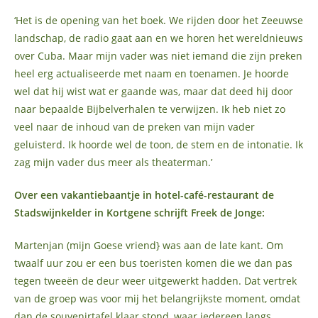
‘Het is de opening van het boek. We rijden door het Zeeuwse
landschap, de radio gaat aan en we horen het wereldnieuws
over Cuba. Maar mijn vader was niet iemand die zijn preken
heel erg actualiseerde met naam en toenamen. Je hoorde
wel dat hij wist wat er gaande was, maar dat deed hij door
naar bepaalde Bijbelverhalen te verwijzen. Ik heb niet zo
veel naar de inhoud van de preken van mijn vader
geluisterd. Ik hoorde wel de toon, de stem en de intonatie. Ik
zag mijn vader dus meer als theaterman.’
Over een vakantiebaantje in hotel-café-restaurant de
Stadswijnkelder in Kortgene schrijft Freek de Jonge:
Martenjan (mijn Goese vriend} was aan de late kant. Om
twaalf uur zou er een bus toeristen komen die we dan pas
tegen tweeën de deur weer uitgewerkt hadden. Dat vertrek
van de groep was voor mij het belangrijkste moment, omdat
dan de souvenirtafel klaar stond, waar iedereen langs