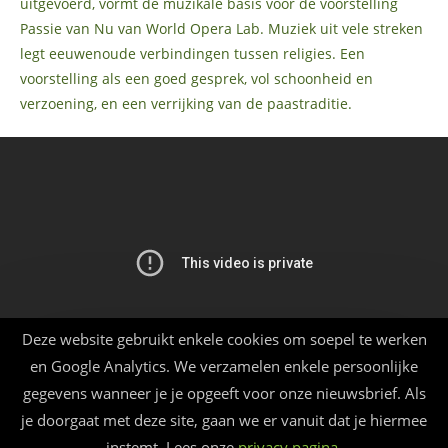
uitgevoerd, vormt de muzikale basis voor de voorstelling
Passie van Nu van World Opera Lab. Muziek uit vele streken
legt eeuwenoude verbindingen tussen religies. Een
voorstelling als een goed gesprek, vol schoonheid en
verzoening, en een verrijking van de paastraditie.
Deze website gebruikt enkele cookies om soepel te werken
en Google Analytics. We verzamelen enkele persoonlijke
gegevens wanneer je je opgeeft voor onze nieuwsbrief. Als
je doorgaat met deze site, gaan we er vanuit dat je hiermee
instemt. Lees onze
privacy pagina
.