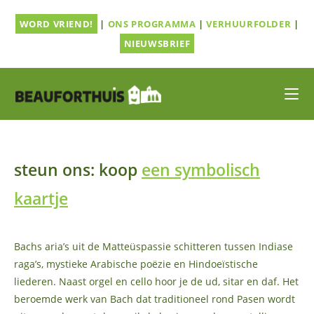
Ga
WORD VRIEND!
|
ONS PROGRAMMA
|
VERHUURFOLDER
|
naar
inhoud
NIEUWSBRIEF
steun ons: koop
een symbolisch
kaartje
Bachs aria’s uit de Matteüspassie schitteren tussen Indiase
raga’s, mystieke Arabische poëzie en Hindoeïstische
liederen. Naast orgel en cello hoor je de ud, sitar en daf. Het
beroemde werk van Bach dat traditioneel rond Pasen wordt