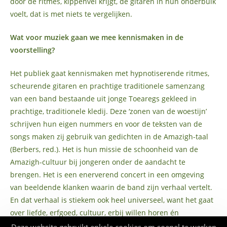
door de ritmes, kippenvel krijgt, de gitaren in hun onderbuik
voelt, dat is met niets te vergelijken.
Wat voor muziek gaan we mee kennismaken in de
voorstelling?
Het publiek gaat kennismaken met hypnotiserende ritmes,
scheurende gitaren en prachtige traditionele samenzang
van een band bestaande uit jonge Toearegs gekleed in
prachtige, traditionele kledij. Deze ‘zonen van de woestijn’
schrijven hun eigen nummers en voor de teksten van de
songs maken zij gebruik van gedichten in de Amazigh-taal
(Berbers, red.). Het is hun missie de schoonheid van de
Amazigh-cultuur bij jongeren onder de aandacht te
brengen. Het is een enerverend concert in een omgeving
van beeldende klanken waarin de band zijn verhaal vertelt.
En dat verhaal is stiekem ook heel universeel, want het gaat
over liefde, erfgoed, cultuur, erbij willen horen én
kennismaken. Ik verwacht vele bijzondere ontmoetingen.