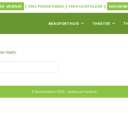
D VRIEND!
|
ONS PROGRAMMA
|
VERHUURFOLDER
|
NIEUWSB
BEAUFORTHUIS
THEATER
T
er-toets.
© Beauforthuis 2026 - webbouw
frankma