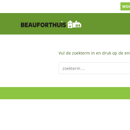
Ga
WOR
naar
inhoud
Vul de zoekterm in en druk op de ent