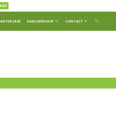
RIEF
TOGGLE
HEATERCAFÉ
ZAALVERHUUR
CONTACT
SITE
ZOEKEN