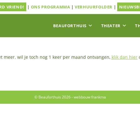
D VRIEND!
|
ONS PROGRAMMA
|
VERHUURFOLDER
|
NIEUWSB
BEAUFORTHUIS
THEATER
T
et meer. wil je toch nog 1 keer per maand ontvangen,
klik dan hier
o
© Beauforthuis 2026 - webbouw
frankma