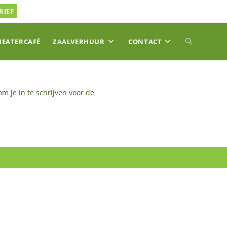
RIEF
TOGGLE
HEATERCAFÉ
ZAALVERHUUR
CONTACT
SITE
m je in te schrijven voor de
ZOEKEN