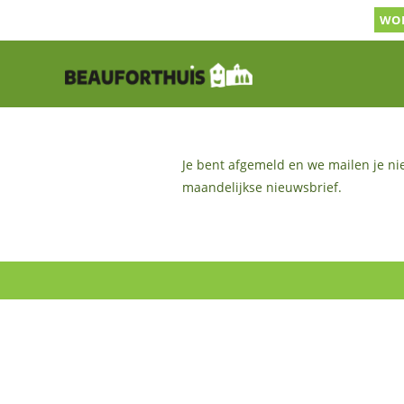
Ga
WOR
naar
inhoud
Je bent afgemeld en we mailen je ni
maandelijkse nieuwsbrief.