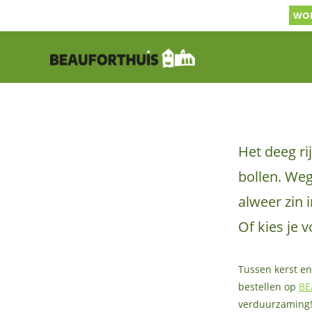
Ga
WOR
naar
inhoud
Het deeg ri
bollen. Weg
alweer zin 
Of kies je 
Tussen kerst en 
bestellen op
BE
verduurzaming