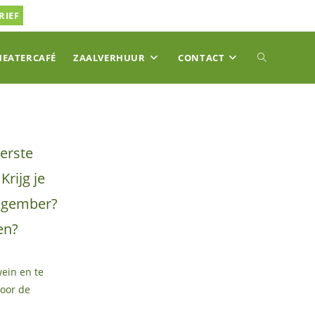
RIEF
TOGGLE
HEATERCAFÉ
ZAALVERHUUR
CONTACT
SITE
kerste
ZOEKEN
Krijg je
n gember?
en?
wein en te
voor de