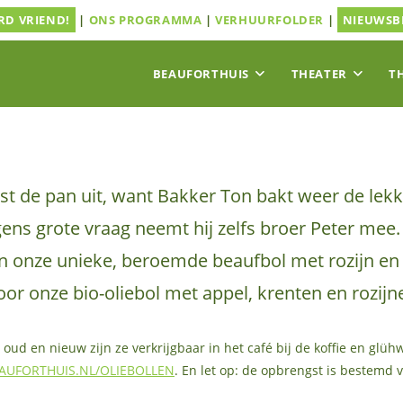
D VRIEND!
|
ONS PROGRAMMA
|
VERHUURFOLDER
|
NIEUWSB
BEAUFORTHUIS
THEATER
T
jst de pan uit, want Bakker Ton bakt weer de lek
ens grote vraag neemt hij zelfs broer Peter mee. 
in onze unieke, beroemde beaufbol met rozijn e
voor onze bio-oliebol met appel, krenten en rozijn
oud en nieuw zijn ze verkrijgbaar in het café bij de koffie en glüh
AUFORTHUIS.NL/OLIEBOLLEN
. En let op: de opbrengst is bestemd 
!