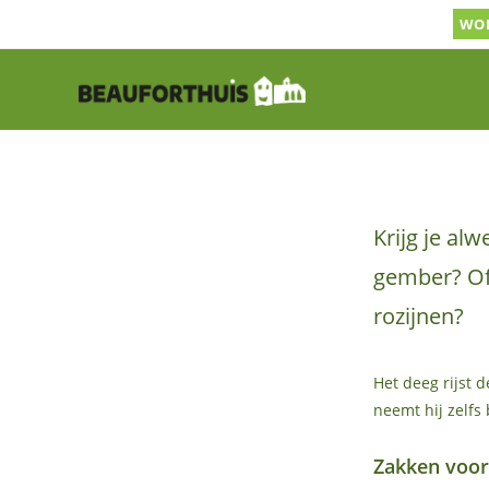
Ga
WOR
naar
inhoud
Krijg je al
gember? Of 
rozijnen?
Het deeg rijst 
neemt hij zelfs 
Zakken voor 