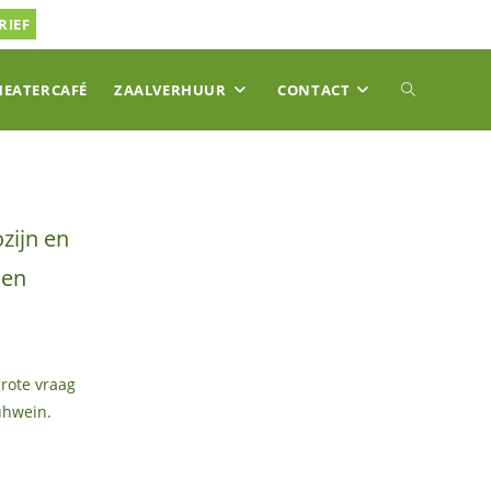
RIEF
TOGGLE
HEATERCAFÉ
ZAALVERHUUR
CONTACT
SITE
zijn en
ZOEKEN
 en
grote vraag
lühwein.