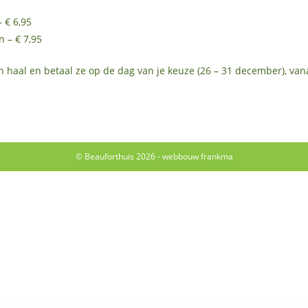
– € 6,95
n – € 7,95
 haal en betaal ze op de dag van je keuze (26 – 31 december), van
© Beauforthuis 2026 - webbouw
frankma