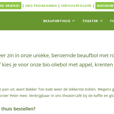
D VRIEND!
|
ONS PROGRAMMA
|
VERHUURFOLDER
|
NIEUWSB
BEAUFORTHUIS
THEATER
T
weer zin in onze unieke, beroemde beaufbol met ro
kies je voor onze bio-oliebol met appel, krenten
de pan uit, want Bakker Ton bakt weer de lekkerste bollen. Wegens 
broer Peter mee. Verkrijgbaar in ons theatercafé bij de koffie en g
thuis bestellen?