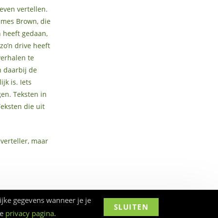
even vertellen.
ames Brown, die
 heeft gedaan,
 zo’n drive heeft
erhalen te
n daarbij de
k is. Iets
gen. Teksten in
eksten die uit
 verteller, maar
ijke gegevens wanneer je je
SLUITEN
ze
privacy pagina
.