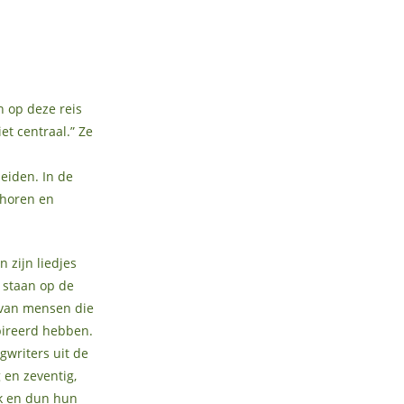
n op deze reis
et centraal.” Ze
eiden. In de
 horen en
in zijn liedjes
 staan op de
van mensen die
ireerd hebben.
gwriters uit de
g en zeventig,
ik en dun hun