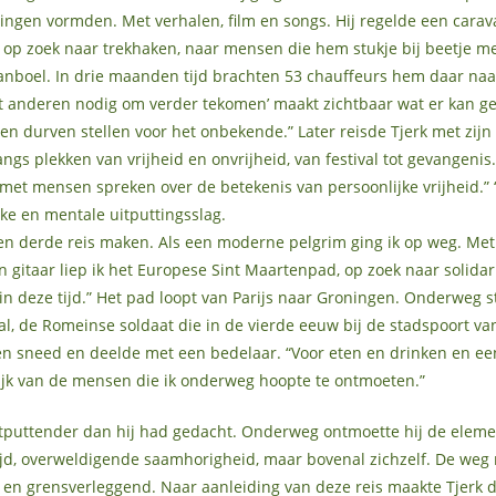
lingen vormden. Met verhalen, film en songs. Hij regelde een cara
g op zoek naar trekhaken, naar mensen die hem stukje bij beetje m
nboel. In drie maanden tijd brachten 53 chauffeurs hem daar naa
t anderen nodig om verder tekomen’ maakt zichtbaar wat er kan g
n durven stellen voor het onbekende.” Later reisde Tjerk met zijn
angs plekken van vrijheid en onvrijheid, van festival tot gevangenis.
l met mensen spreken over de betekenis van persoonlijke vrijheid.” 
ke en mentale uitputtingsslag.
en derde reis maken. Als een moderne pelgrim ging ik op weg. Met
n gitaar liep ik het Europese Sint Maartenpad, op zoek naar solidari
n deze tijd.” Het pad loopt van Parijs naar Groningen. Onderweg st
l, de Romeinse soldaat die in de vierde eeuw bij de stadspoort va
n sneed en deelde met een bedelaar. “Voor eten en drinken en ee
ijk van de mensen die ik onderweg hoopte te ontmoeten.”
itputtender dan hij had gedacht. Onderweg ontmoette hij de eleme
jd, overweldigende saamhorigheid, maar bovenal zichzelf. De weg
 en grensverleggend. Naar aanleiding van deze reis maakte Tjerk d