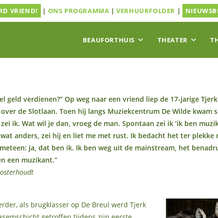
D VRIEND!
|
ONS PROGRAMMA
|
VERHUURFOLDER
|
NIEUWSB
BEAUFORTHUIS
THEATER
T
eel geld verdienen?” Op weg naar een vriend liep de 17-jarige Tjer
over de Slotlaan. Toen hij langs Muziekcentrum De Wilde kwam 
zei ik. Wat wil je dan, vroeg de man. Spontaan zei ik ‘ik ben muzik
wat anders, zei hij en liet me met rust. Ik bedacht het ter plekke
meteen: ja, dat ben ik. Ik ben weg uit de mainstream, het benadr
en een muzikant.”
osterhoudt
erder, als brugklasser op De Breul werd Tjerk
ksemschicht getroffen tijdens zijn eerste