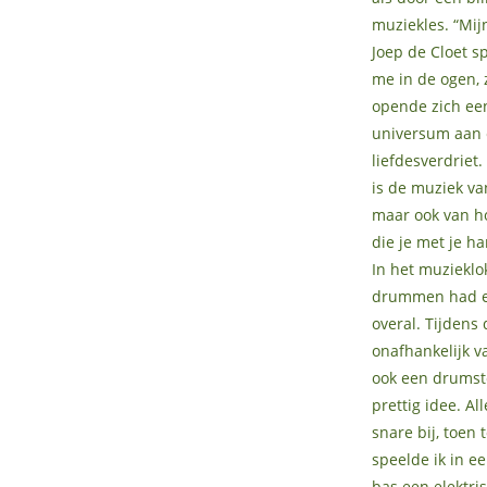
muziekles. “Mi
Joep de Cloet s
me in de ogen, 
opende zich ee
universum aan e
liefdesverdriet.
is de muziek van
maar ook van h
die je met je ha
In het muzieklo
drummen had ee
overal. Tijdens
onafhankelijk va
ook een drumste
prettig idee. A
snare bij, toen
speelde ik in 
bas een elektri