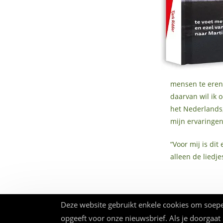
mensen te eren 
daarvan wil ik 
het Nederlands,
mijn ervaringen
“Voor mij is dit
alleen de liedj
Deze website gebruikt enkele cookies om soepe
opgeeft voor onze nieuwsbrief. Als je doorgaat