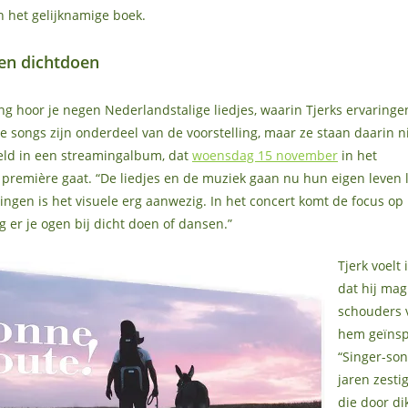
 het gelijknamige boek.
gen dichtdoen
ling hoor je negen Nederlandstalige liedjes, waarin Tjerks ervaringe
ie songs zijn onderdeel van de voorstelling, maar ze staan daarin ni
eld in een streamingalbum, dat
woensdag 15 november
in het
 première gaat. “De liedjes en de muziek gaan nu hun eigen leven l
lingen is het visuele erg aanwezig. In het concert komt de focus op
g er je ogen bij dicht doen of dansen.”
Tjerk voelt 
dat hij mag
schouders 
hem geïnsp
“Singer-son
jaren zesti
die door d