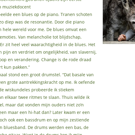
jn muziekdocent
peelde een blues op de piano. Tranen schoten
zo diep was de resonantie. Door die piano
n hele wereld voor me. De blues omvat een
moties. Van melancholie tot blijdschap,
 Er zit heel veel waarachtigheid in de blues. Het
 pijn en verdriet om ongelijkheid, van slavernij,
oop en verandering. Change is de rode draad
rt kun pakken.”
kaal stond een groot drumstel. “Dat basale van
n grote aantrekkingskracht op me. Ik oefende
 de wiskundeles probeerde ik stiekem
n elkaar twee ritmes te slaan. Thuis wilde ik
l, maar dat vonden mijn ouders niet zo’n
lleen maar een hi-hat dan? Later kwam er een
 toch ook een bassdrum en op mijn zestiende
een bluesband. De drums werden een bas, de
sche gitaar. Want in de drums kon ik mijn