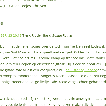
ijt. Ik wilde liedjes schrijven.”
se
ER ’23 20.15
Tjerk Ridder Band
Bonne Route
!
bum met de negen songs over de tocht van Tjerk en ezel Lodewijk 
g van Sint Maarten. Tjerk speelt met de Tjerk Ridder Band die bes
l, Yordi Petit op drums, Caroline Kamp op fretloze bas, Matt Daniel
 Jorn ten Hoopen op elektrische gitaar. Hij is ook de producer. Tj
he gitaar. Wie alvast een voorproefje wil:
beluister op Spotify
de tw
et voorprogramma speelt zangeres Noah Claassen, die zichzelf beg
zinnige Nederlandstalige liedjes, abstracte vergezichten gebaseerd
”
worden, dat mocht Tjerk niet. Hij werd met vele omwegen theater
en geschiedenis boeien hem. Hij ging reizen maken die de inspirat