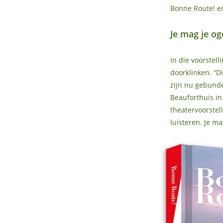
Bonne Route! en
Je mag je o
In die voorstel
doorklinken. “D
zijn nu gebund
Beauforthuis in
theatervoorstel
luisteren. Je ma