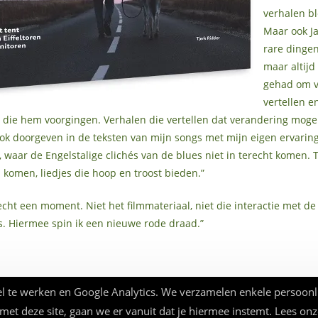
verhalen bl
Maar ook J
rare dingen
maar altijd
gehad om v
vertellen e
die hem voorgingen. Verhalen die vertellen dat verandering mogelij
ook doorgeven in de teksten van mijn songs met mijn eigen ervarin
 waar de Engelstalige clichés van de blues niet in terecht komen. T
 komen, liedjes die hoop en troost bieden.”
 echt een moment. Niet het filmmateriaal, niet die interactie met de
es. Hiermee spin ik een nieuwe rode draad.”
l te werken en Google Analytics. We verzamelen enkele persoonl
 met deze site, gaan we er vanuit dat je hiermee instemt. Lees on
© Beauforthuis 2026 - webbouw
frankma