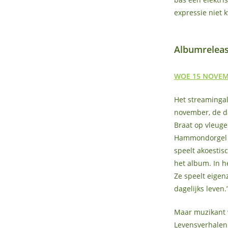
expressie niet kw
Albumrelea
WOE 15 NOVEMB
Het streamingal
november, de da
Braat op vleuge
Hammondorgel en
speelt akoestisc
het album. In h
Ze speelt eigen
dagelijks leven.
Maar muzikant 
Levensverhalen 