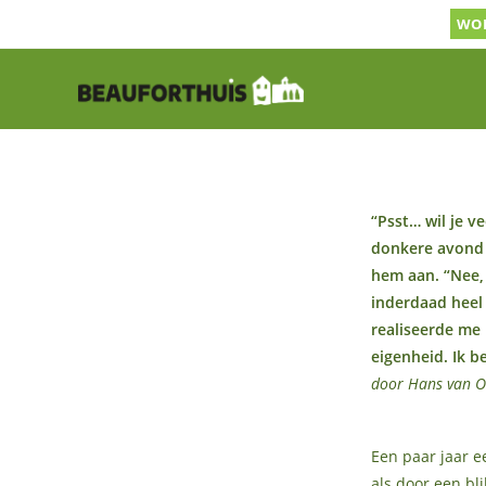
Ga
WOR
naar
inhoud
“Psst… wil je v
donkere avond 
hem aan. “Nee, 
inderdaad heel 
realiseerde me 
eigenheid. Ik b
door Hans van O
Een paar jaar e
als door een bli