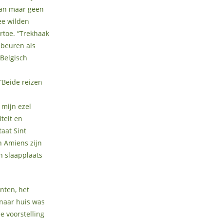
van maar geen
ee wilden
rtoe. “Trekhaak
ebeuren als
 Belgisch
“Beide reizen
 mijn ezel
teit en
aat Sint
n Amiens zijn
n slaapplaats
nten, het
 naar huis was
e voorstelling