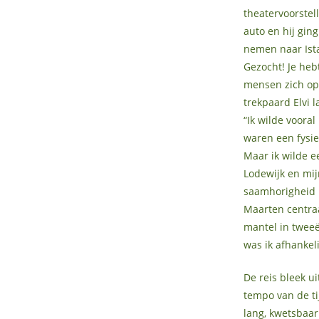
theatervoorstel
auto en hij gin
nemen naar Ista
Gezocht! Je heb
mensen zich ope
trekpaard Elvi l
“Ik wilde voora
waren een fysie
Maar ik wilde e
Lodewijk en mij
saamhorigheid i
Maarten centraa
mantel in tweeë
was ik afhankel
De reis bleek u
tempo van de ti
lang, kwetsbaar