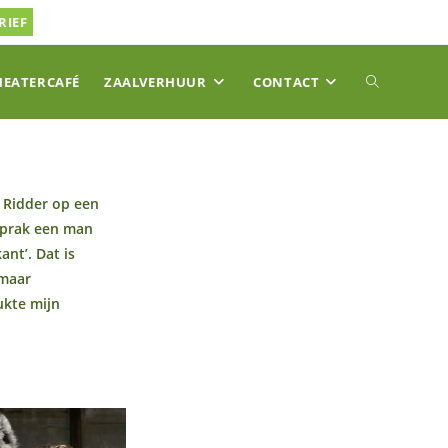
RIEF
TOGGLE
HEATERCAFÉ
ZAALVERHUUR
CONTACT
SITE
k Ridder op een
sprak een man
ZOEKEN
ant’. Dat is
 maar
ukte mijn