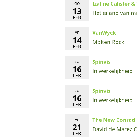
Izaline Calister &
do
13
Het eiland van m
FEB
VanWyck
vr
14
Molten Rock
FEB
Spinvis
zo
16
In werkelijkheid
FEB
Spinvis
zo
16
In werkelijkheid
FEB
The New Conrad M
vr
21
David de Marez O
FEB