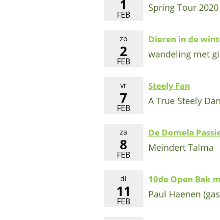
1
Spring Tour 2020
FEB
Dieren in de wint
zo
2
wandeling met gi
FEB
Steely Fan
vr
7
A True Steely Da
FEB
De Domela Passi
za
8
Meindert Talma
FEB
10de Open Bak m
di
11
Paul Haenen (gas
FEB