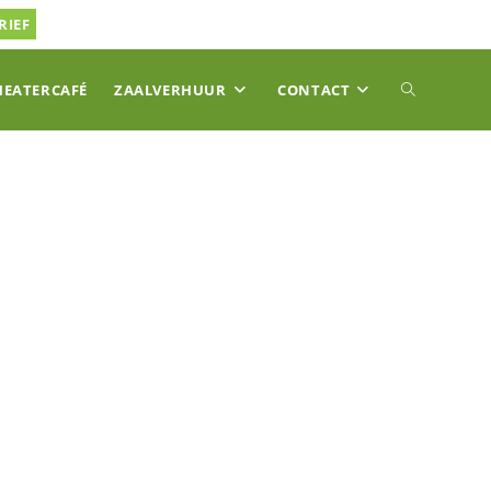
RIEF
TOGGLE
HEATERCAFÉ
ZAALVERHUUR
CONTACT
SITE
ZOEKEN