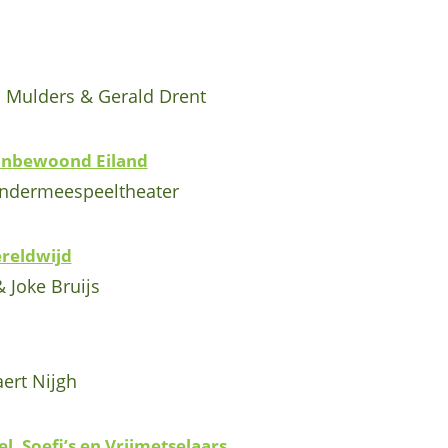
n Mulders & Gerald Drent
Onbewoond Eiland
indermeespeeltheater
ereldwijd
 Joke Bruijs
ert Nijgh
l, Soefi’s en Vrijmetselaars