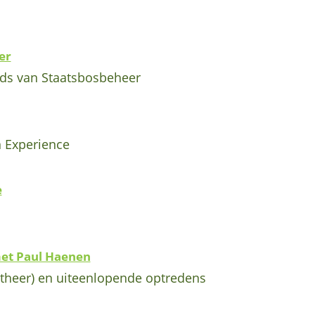
er
ds van Staatsbosbeheer
n Experience
e
et Paul Haenen
theer) en uiteenlopende optredens