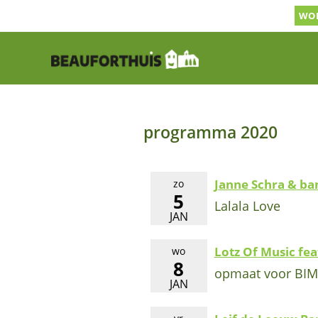
Ga
WOR
naar
inhoud
programma 2020
Janne Schra & ba
zo
5
Lalala Love
JAN
Lotz Of Music fea
wo
8
opmaat voor BIM
JAN