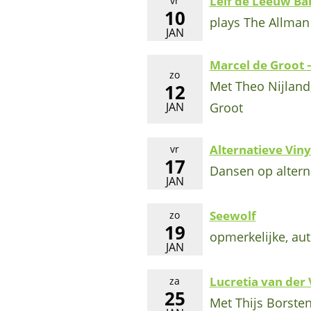
Leif de Leeuw Ba
vr
10
plays The Allman 
JAN
Marcel de Groot –
zo
Met Theo Nijland,
12
JAN
Groot
Alternatieve Viny
vr
17
Dansen op altern
JAN
Seewolf
zo
19
opmerkelijke, au
JAN
Lucretia van der 
za
25
Met Thijs Borste