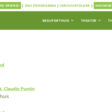
D VRIEND!
|
ONS PROGRAMMA
|
VERHUURFOLDER
|
NIEUWSB
BEAUFORTHUIS
THEATER
T
nd
t. Claudio Puntin
huis