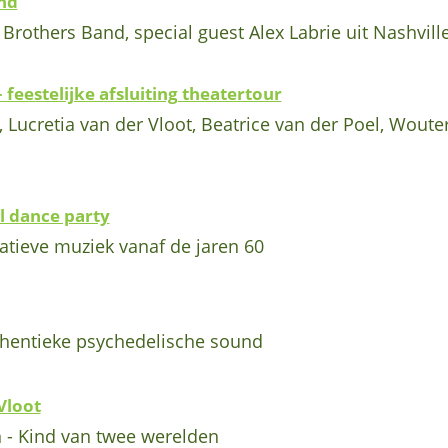
nd
Brothers Band, special guest Alex Labrie uit Nashvill
 feestelijke afsluiting theatertour
 Lucretia van der Vloot, Beatrice van der Poel, Woute
l dance party
atieve muziek vanaf de jaren 60
thentieke psychedelische sound
Vloot
n - Kind van twee werelden