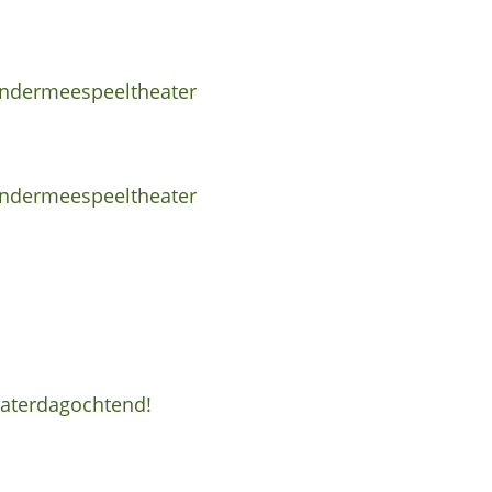
indermeespeeltheater
indermeespeeltheater
zaterdagochtend!