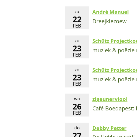
André Manuel
za
22
Dreejklezoew
FEB
Schütz Projectko
zo
23
muziek & poëzie 
FEB
Schütz Projectko
zo
23
muziek & poëzie 
FEB
zigeunerviool
wo
26
Café Boedapest: M
FEB
Debby Petter
do
27