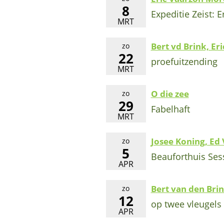
8
Expeditie Zeist: 
MRT
Bert vd Brink, Er
zo
22
proefuitzending
MRT
O die zee
zo
29
Fabelhaft
MRT
Josee Koning, Ed
zo
5
Beauforthuis Ses
APR
Bert van den Bri
zo
12
op twee vleugels 
APR