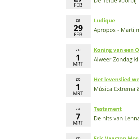
De liefde voorbij
FEB
Ludique
za
29
Apropos - Martij
FEB
Koning van een 
zo
1
Alweer Zondag k
MRT
Het levenslied w
zo
1
Música Extrema &
MRT
Testament
za
7
De hits van Lenna
MRT
Eric Vaarzon More
zo