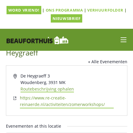
Ga
WORD VRIEND!
|
ONS PROGRAMMA
|
VERHUURFOLDER
|
naar
inhoud
NIEUWSBRIEF
Heygraeff
« Alle Evenementen
A
De Heygraeff 3
d
Woudenberg
,
3931 MK
r
Routebeschrijving ophalen
e
W
https://www.re-creatie-
s
e
reinaerde.nl/activiteiten/zomerworkshops/
b
s
i
Evenementen at this locatie
t