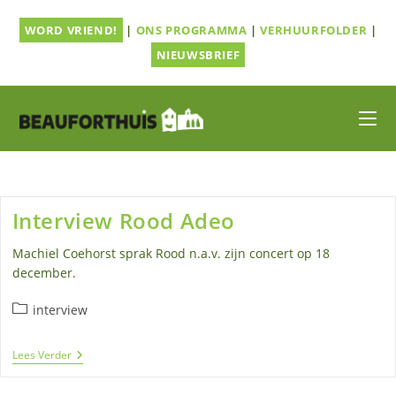
Ga
WORD VRIEND!
|
ONS PROGRAMMA
|
VERHUURFOLDER
|
naar
inhoud
NIEUWSBRIEF
Interview Rood Adeo
Machiel Coehorst sprak Rood n.a.v. zijn concert op 18
december.
Berichtcategorie:
interview
Interview
Lees Verder
Rood
Adeo