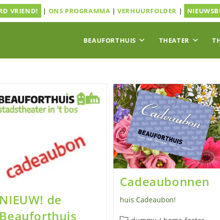
D VRIEND!
|
ONS PROGRAMMA
|
VERHUURFOLDER
|
NIEUWSB
BEAUFORTHUIS
THEATER
T
Cadeaubonnen
NIEUW! de
huis Cadeaubon!
Beauforthuis
Berichtcategorie: