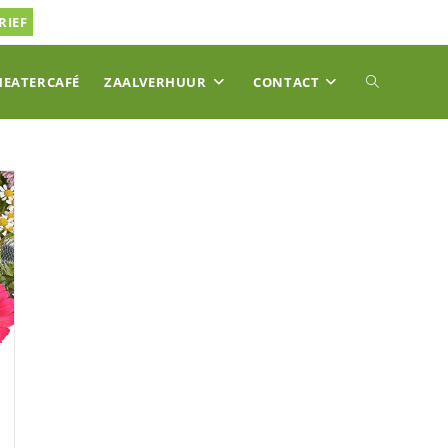
RIEF
TOGGLE
HEATERCAFÉ
ZAALVERHUUR
CONTACT
SITE
ZOEKEN