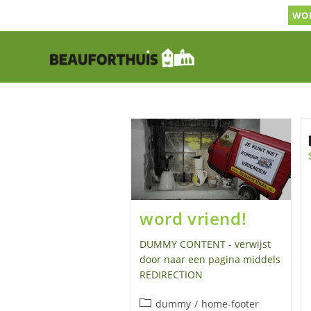
Ga
WOR
naar
inhoud
word vriend!
DUMMY CONTENT - verwijst
door naar een pagina middels
REDIRECTION
Berichtcategorie:
dummy
/
home-footer