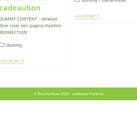
dummy
/
home-footer
cadeaubon
Cadeaubonnen
Lees Verder
DUMMY CONTENT - verwijst
door naar een pagina middels
REDIRECTION
Berichtcategorie:
dummy
NIEUW!
Lees Verder
De
Beauforthuis
Cadeaubon
© Beauforthuis 2026 - webbouw
frankma