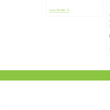
Word
Lees Verder
Vriend!