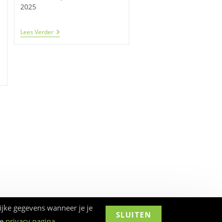
2025
Expositie
Lees Verder
Kunstenaar
En
Botanisch
Verver
Nina
Van
Hartskamp
ijke gegevens wanneer je je
SLUITEN
ze
privacy pagina
.