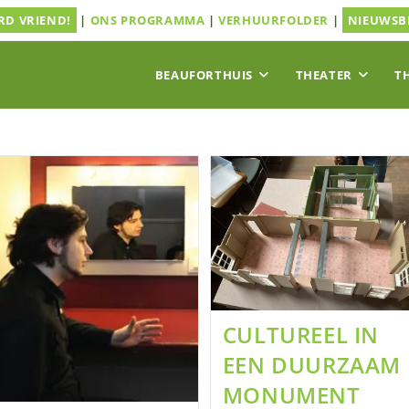
D VRIEND!
|
ONS PROGRAMMA
|
VERHUURFOLDER
|
NIEUWSB
BEAUFORTHUIS
THEATER
T
CULTUREEL IN
EEN DUURZAAM
MONUMENT