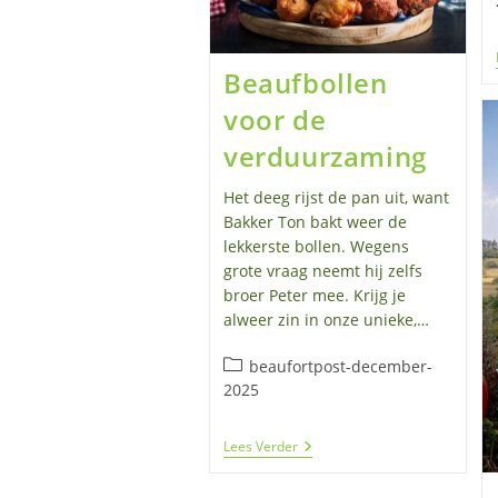
BEAUFORTHUIS
Beaufbollen
voor de
verduurzaming
Het deeg rijst de pan uit, want
Bakker Ton bakt weer de
lekkerste bollen. Wegens
grote vraag neemt hij zelfs
broer Peter mee. Krijg je
alweer zin in onze unieke,…
Berichtcategorie:
beaufortpost-december-
2025
Beaufbollen
Lees Verder
Voor
De