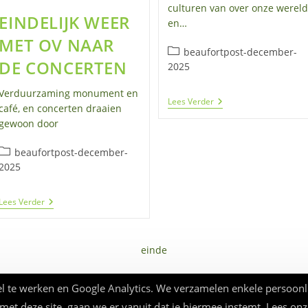
culturen van over onze wereld
EINDELIJK WEER
en…
MET OV NAAR
Berichtcategorie:
beaufortpost-december-
DE CONCERTEN
2025
Verduurzaming monument en
Alternatieve
Lees Verder
café, en concerten draaien
Kerstnacht
gewoon door
Berichtcategorie:
beaufortpost-december-
2025
EINDELIJK
Lees Verder
WEER
MET
OV
NAAR
einde
DE
CONCERTEN
l te werken en Google Analytics. We verzamelen enkele persoonl
 met deze site, gaan we er vanuit dat je hiermee instemt. Lees on
© Beauforthuis 2026 - webbouw
frankma