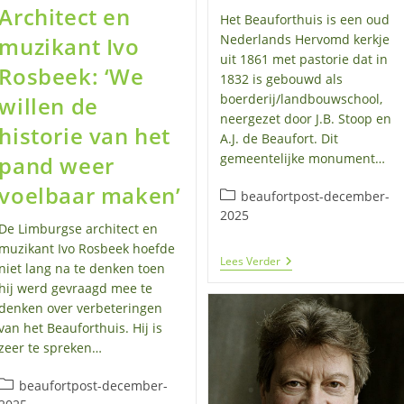
Architect en
Het Beauforthuis is een oud
Nederlands Hervomd kerkje
muzikant Ivo
uit 1861 met pastorie dat in
Rosbeek: ‘We
1832 is gebouwd als
boerderij/landbouwschool,
willen de
neergezet door J.B. Stoop en
historie van het
A.J. de Beaufort. Dit
gemeentelijke monument…
pand weer
voelbaar maken’
Berichtcategorie:
beaufortpost-december-
2025
De Limburgse architect en
muzikant Ivo Rosbeek hoefde
CULTUREEL
Lees Verder
niet lang na te denken toen
IN
hij werd gevraagd mee te
EEN
DUURZAAM
denken over verbeteringen
MONUMENT
van het Beauforthuis. Hij is
zeer te spreken…
Berichtcategorie:
beaufortpost-december-