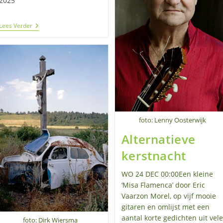
2025
Architect
Lees Verder
En
Muzikant
Ivo
Rosbeek:
‘We
Willen
De
Historie
Van
Het
Pand
foto: Lenny Oosterwijk
Weer
Voelbaar
Alternatieve
Maken’
kerstnacht
WO 24 DEC 00:00Een kleine
‘Misa Flamenca’ door Eric
Vaarzon Morel, op vijf mooie
gitaren en omlijst met een
aantal korte gedichten uit vele
foto: Dirk Wiersma