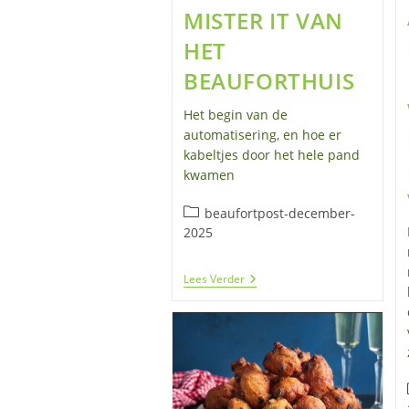
MISTER IT VAN
HET
BEAUFORTHUIS
Het begin van de
automatisering, en hoe er
kabeltjes door het hele pand
kwamen
Berichtcategorie:
beaufortpost-december-
2025
FRANK
Lees Verder
EN
RENÉ:
WIZARD
EN
MISTER
IT
VAN
HET