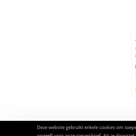
Verduurzaming
Deze website gebruikt enkele cookies om soepe
opgeeft voor onze nieuwsbrief. Als je doorgaat